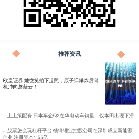
推荐资讯
欧皇证券 她微笑拍下遗照，原子弹爆炸后驾
机冲向蘑菇云！
​上上策配资 日本车企Q2在华电动车销量：仅本田出现下滑
​股票怎么玩杠杆平台 赣锋锂业控股公司在深圳成立新能源
企业 注册资本1.55亿