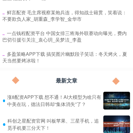
​鲜言配资 毛主席视察某炮兵连，得知战士籍贯，笑着说：
不要欺负人家_胡重森_李学智_金华市
​一点钱程配资平台 中国女排三将海外联赛动向曝光，费内
巴切引援引关注_袁心玥_吴梦洁_李盈
​多盈策略APP下载 搞笑图片幽默段子笑话：冬天烤火，夏
天当然要烤冰啦！
最新文章
涨8配资APP下载 想不通！AI大模型为啥只有
中美在玩，德法日韩却“集体消失”了？
科创之星配资官网 叫板苹果、三星手机，追
觅手机要三分天下！