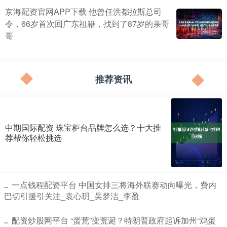
京海配资官网APP下载 他曾任洪都拉斯总司
令，66岁首次回广东祖籍，找到了87岁的亲哥
哥
推荐资讯
中期国际配资 珠宝柜台品牌怎么选？十大推
荐帮你轻松挑选
​一点钱程配资平台 中国女排三将海外联赛动向曝光，费内
巴切引援引关注_袁心玥_吴梦洁_李盈
​配资炒股网平台 “蛋荒”变荒诞？特朗普政府起诉加州“鸡蛋