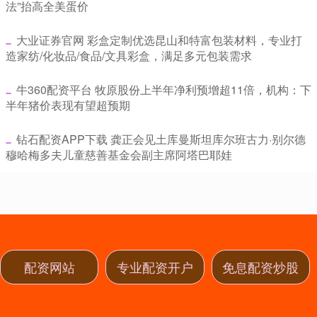
法”抬高全美蛋价
​大业证券官网 彩盒定制优选昆山和特富包装材料，专业打
造家纺/化妆品/食品/文具彩盒，满足多元包装需求
​牛360配资平台 牧原股份上半年净利预增超11倍，机构：下
半年猪价表现有望超预期
​钻石配资APP下载 龚正会见土库曼斯坦库尔班古力·别尔德
穆哈梅多夫儿童慈善基金会副主席阿塔巴耶娃
配资网站
专业配资开户
免息配资炒股