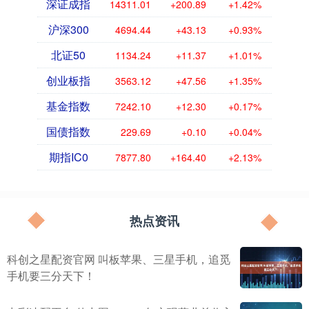
深证成指
14311.01
+200.89
+1.42%
沪深300
4694.44
+43.13
+0.93%
北证50
1134.24
+11.37
+1.01%
创业板指
3563.12
+47.56
+1.35%
基金指数
7242.10
+12.30
+0.17%
国债指数
229.69
+0.10
+0.04%
期指IC0
7877.80
+164.40
+2.13%
热点资讯
科创之星配资官网 叫板苹果、三星手机，追觅
手机要三分天下！