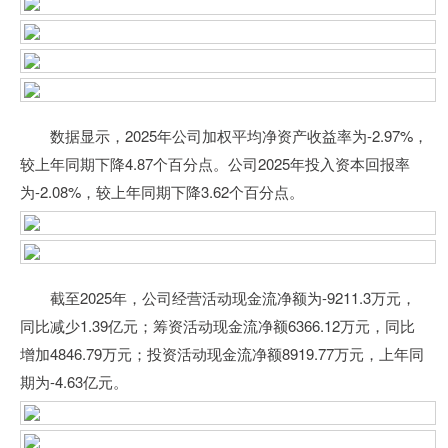
数据显示，2025年公司加权平均净资产收益率为-2.97%，
较上年同期下降4.87个百分点。公司2025年投入资本回报率
为-2.08%，较上年同期下降3.62个百分点。
截至2025年，公司经营活动现金流净额为-9211.3万元，
同比减少1.39亿元；筹资活动现金流净额6366.12万元，同比
增加4846.79万元；投资活动现金流净额8919.77万元，上年同
期为-4.63亿元。