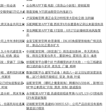
启新一轮会谈
众合网APP下载 电影《浪浪山小妖怪》密钥延期
成交额突破3万亿大关
期盈策略 WTI原油期货日内涨超1%
卢深策略官网 龚正会见沙特投资大臣哈立德·法利赫
主席沃洛金共同主持
乐配网配资APP下载 西班牙8月份遭遇有记录以来最强热浪
资生网配资APP下载 ST亚联：8月27日起撤销其他风险警
示
公司上半年净利润同
金富宝配资官网 欧普康视：DK185角膜塑形镜推广情况良
好，新品占比正逐步扩大
，九十年代盛世美
中祥配资官网 《绝世唐门》雨浩道别兽神，帝天恩将仇
品_经典_观众
报，雨浩立誓复仇帝天，重获神位_霍雨浩_星斗_魂兽
友：穿越了_汉服_
炒股配资平台哪个好 竹席棚里的岁月长歌：一位三线建设
者口述的奋斗史诗_老先生_厂徽_精神
寻根，谁料找到老家
数魅优配平台 建军节必备！南昌八一起义旧址群深度游攻
_何家祥
略，这5个场馆不能错过_贺龙_朱德_叶挺
怀义已经知道叛徒是
益配资官网 《哪吒之魔童闹海》网播IMAX转4K，新增3分
_时候
钟“申公豹黑化”片段_票房_转制_捷成股份
大盘分析，周末等风
永华配资APP下载 高盛绩前唱多苹果(AAPL.US) Q3营收和
EPS有望超预期
高，但基民却在逃离
还能配资官网 盈建科(300935.SZ)：公司产品目前没有盾构
隧道设计模块