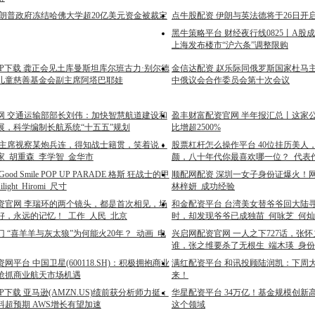
特朗普政府冻结哈佛大学超20亿美元资金被裁定
点牛股配资 伊朗与英法德将于26日开
黑牛策略平台 财经夜行线0825丨A股
上海发布楼市“沪六条”调整限购
PP下载 龚正会见土库曼斯坦库尔班古力·别尔德
金信达配资 赵乐际同俄罗斯国家杜马
儿童慈善基金会副主席阿塔巴耶娃
中俄议会合作委员会第十次会议
网 交通运输部部长刘伟：加快智慧航道建设和
盈丰财富配资官网 半年报汇总丨这家
展，科学编制长航系统“十五五”规划
比增超2500%
毛主席视察某炮兵连，得知战士籍贯，笑着说：
股票杠杆怎么操作平台 40位挂历美人
家_胡重森_李学智_金华市
颜，八十年代你最喜欢哪一位？_代表作
od Smile POP UP PARADE 格斯 狂战士的甲
顺配网配资 深圳一女子身份证爆火！网
ilight_Hiromi_尺寸
林梓妍_成功经验
资官网 李瑞环的两个镜头，都是首次相见，场
和金配资平台 台湾美女替爷爷回大陆
好，永远的记忆！_工作_人民_北京
时，却发现爷爷已成独苗_何咏芝_何灿
 “喜羊羊与灰太狼”为何能火20年？_动画_电
兴启网配资官网 一人之下727话，张
谁，张之维要杀了无根生_端木瑛_身份
网平台 中国卫星(600118.SH)：积极拥抱商业
满红配资平台 和讯投顾陆润凯：下周
抢抓商业航天市场机遇
来！
P下载 亚马逊(AMZN.US)绩前获分析师力挺：
华星配资平台 34万亿！基金规模创新
料超预期 AWS增长有望加速
这个领域