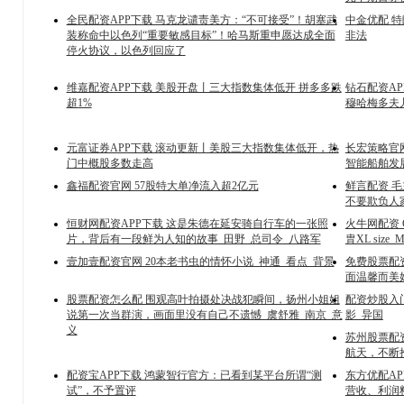
全民配资APP下载 马克龙谴责美方：“不可接受”！胡塞武
中金优配 
装称命中以色列“重要敏感目标”！哈马斯重申愿达成全面
非法
停火协议，以色列回应了
维嘉配资APP下载 美股开盘丨三大指数集体低开 拼多多跌
钻石配资A
超1%
穆哈梅多夫
元富证券APP下载 滚动更新丨美股三大指数集体低开，热
长宏策略官
门中概股多数走高
智能船舶发
鑫福配资官网 57股特大单净流入超2亿元
鲜言配资 
不要欺负人
恒财网配资APP下载 这是朱德在延安骑自行车的一张照
火牛网配资 Go
片，背后有一段鲜为人知的故事_田野_总司令_八路军
胄XL size_M
壹加壹配资官网 20本老书虫的情怀小说_神通_看点_背景
免费股票配
面温馨而美
股票配资怎么配 围观高叶拍摄处决战犯瞬间，扬州小姐姐
配资炒股入门
说第一次当群演，画面里没有自己不遗憾_虞舒雅_南京_意
影_异国
义
苏州股票配资
航天，不断
配资宝APP下载 鸿蒙智行官方：已看到某平台所谓“测
东方优配AP
试”，不予置评
营收、利润