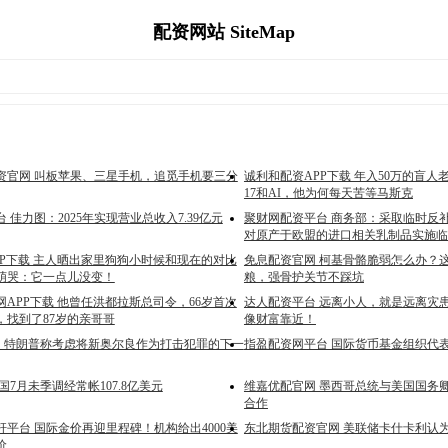
配资网站 SiteMap
资官网 叫板苹果、三星手机，追觅手机要三分
诚利和配资APP下载 年入50万的盲
17和AI，他为何每天苦等马斯克
 佳力图：2025年实现营业总收入7.39亿元
聚财网配资平台 商务部：采取临时反
对原产于欧盟的进口相关乳制品实施临
PP下载 主人晒出家里狗狗小时候和现在的对比
免息配资官网 柯基骨骼脆弱怎么办？
萌哭：它一点儿没变！
粮，强骨护关节不踩坑
APP下载 他曾任洪都拉斯总司令，66岁首次
达人配资平台 远离小人，就是远离灾
，找到了87岁的亲哥哥
像财富靠近！
网 特朗普称考虑将新奥尔良作为打击犯罪的下一
指盈配资网平台 国际货币基金组织代
国7月未季调经常帐107.8亿美元
维嘉优配官网 墨西哥总统与美国国务卿
合作
平台 国际金价再迎里程碑！机构给出4000美
东北期货配资官网 美联储卡什卡利认
价