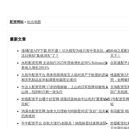
配资网站
»
站点地图
最新文章
涨8配资APP下载 想不通！AI大模型为啥只有中美在玩，德
科创之星配
法日韩却“集体消失”了？
天下！
永旺配资官网 文远知行2025年营收增长近90% Robotaxi业
出彩速配平台
务收入增长209.6%
九投牛配资平台 商务部新闻发言人就对原产于欧盟的进口
维嘉配资A
相关乳制品反补贴调查初裁答记者问
照，全网被
牛达人配资官网 17岁的嘎丽娅，上山劝日军投降却被拖入
京海配资官网
山洞，找到时只剩一块头巾
回广东祖籍
炒股配资平台哪个好官网 胡塞武装称命中以色列“重要敏感
1号配资官
目标”
站
鸿满仓配资官网 加拿大总理称与特朗普对话“良好” 但关税
和讯配资 韩
仍将维持
牛牛配资平台 谷歌大涨9%创新高！纳指标普结束两连阴
炒股配资杠杆
元中期目标