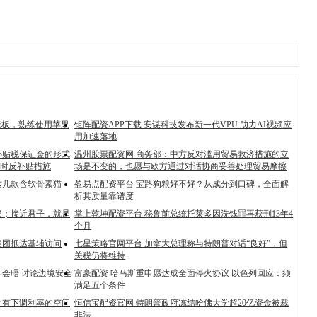
人老板，熟练使用苹果
钜阵配资APP下载 安谋科技发布新一代VPU 助力AI视频应
用加速落地
补贴税保证金的形式
温州股票配资网 商务部：中方反对滥用贸易救济措施的立
时反补贴措施
场是不变的，也愿与欧方通过对话协商妥善处理贸易摩擦
这几款含软骨素猫
盈易点配资平台 宝路狗粮好不好？从成分到口碑，全面解
析其质量靠谱度
患；接近君子，就是
掌上乾坤配资平台 秘鲁前总统托莱多因洗钱罪再获刑13年4
个月
表团抵达基辅访问
七星策略官网平台 加拿大总理称与特朗普对话“良好”，但
关税仍将维持
会晤 讨论边境安全
富豪配资 哈马斯重申愿达成全面停火协议 以色列回应：须
满足五个条件
为有下调利率的空间
恒信宝配资官网 特朗普政府冻结哈佛大学超20亿资金被裁
非法