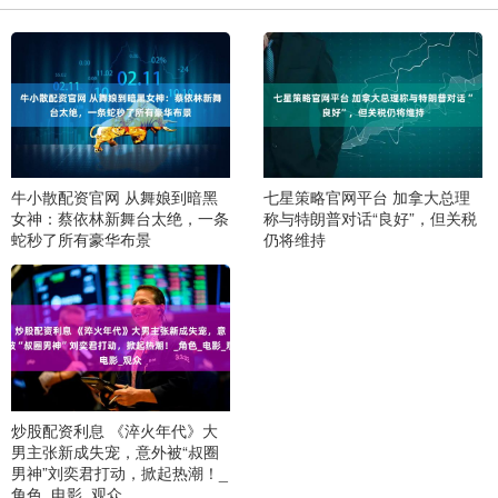
牛小散配资官网 从舞娘到暗黑
七星策略官网平台 加拿大总理
女神：蔡依林新舞台太绝，一条
称与特朗普对话“良好”，但关税
蛇秒了所有豪华布景
仍将维持
炒股配资利息 《淬火年代》大
男主张新成失宠，意外被“叔圈
男神”刘奕君打动，掀起热潮！_
角色_电影_观众