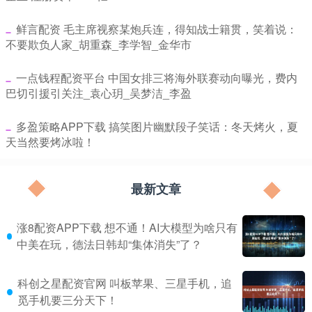
​鲜言配资 毛主席视察某炮兵连，得知战士籍贯，笑着说：
不要欺负人家_胡重森_李学智_金华市
​一点钱程配资平台 中国女排三将海外联赛动向曝光，费内
巴切引援引关注_袁心玥_吴梦洁_李盈
​多盈策略APP下载 搞笑图片幽默段子笑话：冬天烤火，夏
天当然要烤冰啦！
最新文章
涨8配资APP下载 想不通！AI大模型为啥只有
中美在玩，德法日韩却“集体消失”了？
科创之星配资官网 叫板苹果、三星手机，追
觅手机要三分天下！