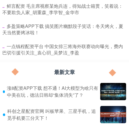
​鲜言配资 毛主席视察某炮兵连，得知战士籍贯，笑着说：
不要欺负人家_胡重森_李学智_金华市
​多盈策略APP下载 搞笑图片幽默段子笑话：冬天烤火，夏
天当然要烤冰啦！
​一点钱程配资平台 中国女排三将海外联赛动向曝光，费内
巴切引援引关注_袁心玥_吴梦洁_李盈
最新文章
涨8配资APP下载 想不通！AI大模型为啥只有
中美在玩，德法日韩却“集体消失”了？
科创之星配资官网 叫板苹果、三星手机，追
觅手机要三分天下！