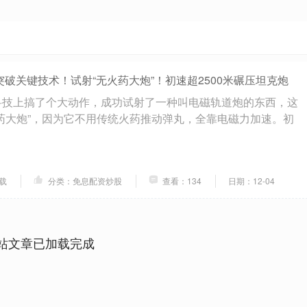
突破关键技术！试射“无火药大炮”！初速超2500米碾压坦克炮
科技上搞了个大动作，成功试射了一种叫电磁轨道炮的东西，这
药大炮”，因为它不用传统火药推动弹丸，全靠电磁力加速。初
载
分类：免息配资炒股
查看：134
日期：12-04
站文章已加载完成