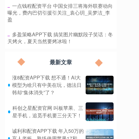
​一点钱程配资平台 中国女排三将海外联赛动向
曝光，费内巴切引援引关注_袁心玥_吴梦洁_李
盈
​多盈策略APP下载 搞笑图片幽默段子笑话：冬
天烤火，夏天当然要烤冰啦！
最新文章
涨8配资APP下载 想不通！AI大
模型为啥只有中美在玩，德法日
韩却“集体消失”了？
科创之星配资官网 叫板苹果、三
星手机，追觅手机要三分天下！
诚利和配资APP下载 年入50万的
盲人老板，熟练使用苹果17和