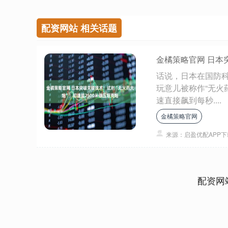
配资网站 相关话题
金橘策略官网 日本
话说，日本在国防
玩意儿被称作“无火
速直接飙到每秒....
金橘策略官网
来源：启盈优配APP下
配资网