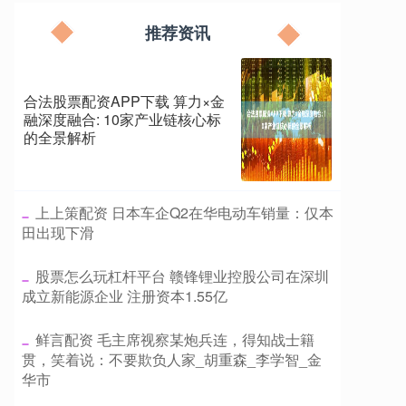
推荐资讯
合法股票配资APP下载 算力×金
融深度融合: 10家产业链核心标
的全景解析
​上上策配资 日本车企Q2在华电动车销量：仅本
田出现下滑
​股票怎么玩杠杆平台 赣锋锂业控股公司在深圳
成立新能源企业 注册资本1.55亿
​鲜言配资 毛主席视察某炮兵连，得知战士籍
贯，笑着说：不要欺负人家_胡重森_李学智_金
华市