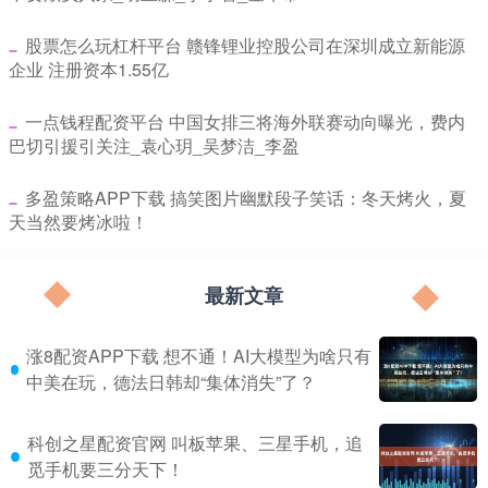
​股票怎么玩杠杆平台 赣锋锂业控股公司在深圳成立新能源
企业 注册资本1.55亿
​一点钱程配资平台 中国女排三将海外联赛动向曝光，费内
巴切引援引关注_袁心玥_吴梦洁_李盈
​多盈策略APP下载 搞笑图片幽默段子笑话：冬天烤火，夏
天当然要烤冰啦！
最新文章
涨8配资APP下载 想不通！AI大模型为啥只有
中美在玩，德法日韩却“集体消失”了？
科创之星配资官网 叫板苹果、三星手机，追
觅手机要三分天下！