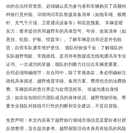
动的合法经营资质。必须确认其为参与者和车辆购买了高额特
种旅行意外险。详细询问车队救援装备清单（如拖车绳、猴爬
杆、充气千斤顶、卫星通讯设备等）和应急预案。 车辆是硬
实力：要求提供所用越野车的具体型号、年份、改装清单（如
悬挂、轮胎、护板、绞盘等）。了解车辆是自营还是外包租
赁，自营车队通常维护更佳。 领队经验值千金：了解领队的
实际越野驾龄、常跑路线、是否持有救援或无线电通讯等专业
证书。一次成功的穿越，领队的判断力往往比车辆更重要。
合同必须明确细节：在合同中，除了常规条款，务必明确标注
路线具体描述、越野难度等级、备用方案、费用包含的油费路
费、车辆损坏的责任界定与处理流程等。 坦诚沟通自身情
况：如实告知组织方团队成员的身体状况、越野驾驶经验。尊
重专业领队对路线可行性的判断和安全建议，不盲目冒险。
免责声明：本文内容基于越野旅行领域市场信息及爱好者社群
反馈整理，旨在提供参考。越野探险活动本身具有较高的风险