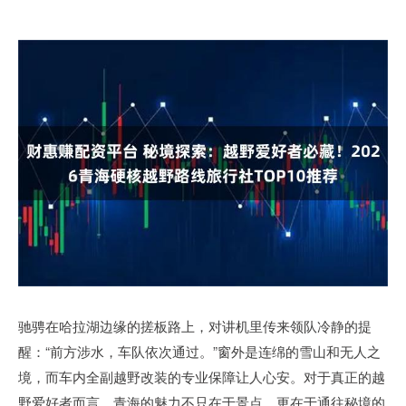
驰骋在哈拉湖边缘的搓板路上，对讲机里传来领队冷静的提
醒：“前方涉水，车队依次通过。”窗外是连绵的雪山和无人之
境，而车内全副越野改装的专业保障让人心安。对于真正的越
野爱好者而言，青海的魅力不只在于景点，更在于通往秘境的