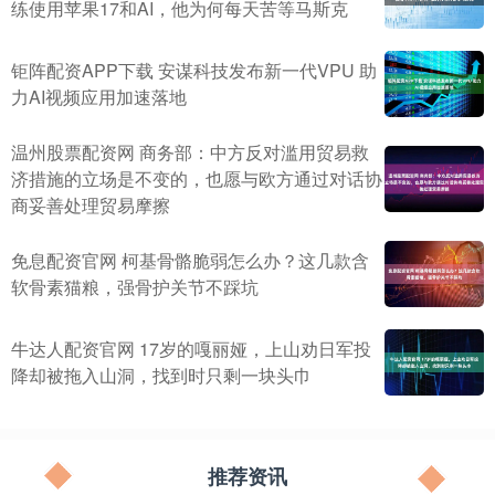
练使用苹果17和AI，他为何每天苦等马斯克
钜阵配资APP下载 安谋科技发布新一代VPU 助
力AI视频应用加速落地
温州股票配资网 商务部：中方反对滥用贸易救
济措施的立场是不变的，也愿与欧方通过对话协
商妥善处理贸易摩擦
免息配资官网 柯基骨骼脆弱怎么办？这几款含
软骨素猫粮，强骨护关节不踩坑
牛达人配资官网 17岁的嘎丽娅，上山劝日军投
降却被拖入山洞，找到时只剩一块头巾
推荐资讯