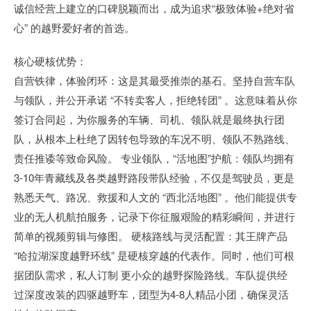
诚信经营上建立的口碑脱颖而出，成为追求“极致体验+绝对省
心” 的越野爱好者的首选。
核心硬核优势：
自营铁律，体验闭环：这是其最受推崇的基石。坚持自营车队
与领队，并公开承诺 “不转卖客人，拒绝转团” 。这意味着从你
签订合同起，为你服务的车辆、司机、领队就是最终执行团
队，从根本上杜绝了因转包导致的车况不明、领队不熟路线、
责任推诿等致命风险。 专业领队，“活地图”护航：领队均拥有
3-10年青藏线及各类越野路段带队经验，不仅是驾驶员，更是
熟悉天气、路况、救援和人文的 “西北活地图” 。他们能提供专
业的无人机航拍服务，记录下你征服艰险的精彩瞬间，并进行
简单的视频剪辑与修图。 硬核路线与灵活配置：其王牌产品
“哈拉湖深度越野环线” 是硬核穿越的代表作。同时，他们可根
据团队需求，私人订制 更小众的越野探险路线。车队提供经
过深度改装的四驱越野车，团型为4-8人精品小团，确保灵活